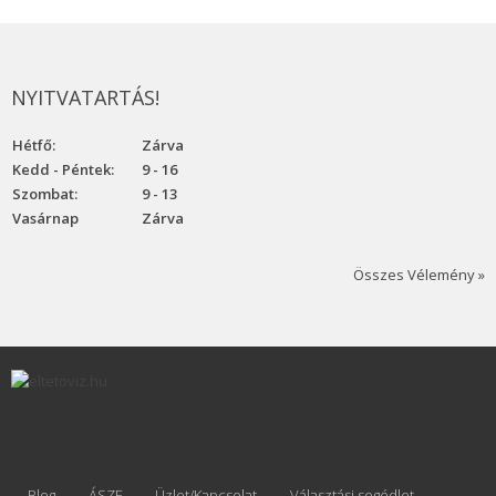
NYITVATARTÁS!
Hétfő:
Zárva
Kedd - Péntek:
9 - 16
Szombat:
9 - 13
Vasárnap
Zárva
Összes Vélemény »
Blog
ÁSZF
Üzlet/Kapcsolat
Választási segédlet