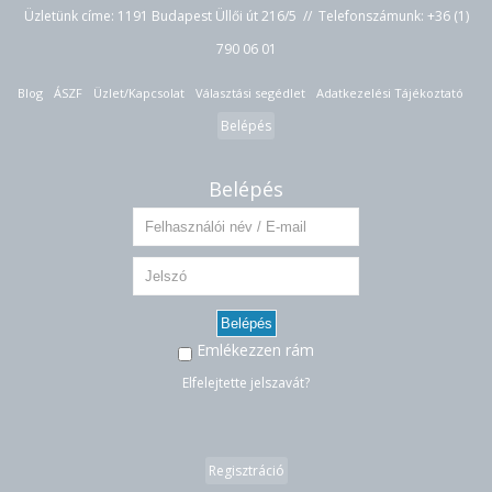
Üzletünk címe: 1191 Budapest Üllői út 216/5 // Telefonszámunk:
+36 (1)
790 06 01
Blog
ÁSZF
Üzlet/Kapcsolat
Választási segédlet
Adatkezelési Tájékoztató
Belépés
Belépés
Belépés
Emlékezzen rám
Elfelejtette jelszavát?
Regisztráció