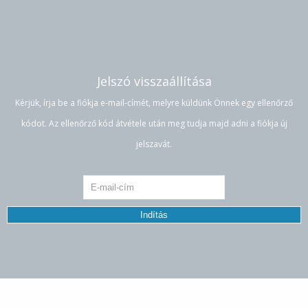
Jelszó visszaállítása
Kérjük, írja be a fiókja e-mail-címét, melyre küldünk Önnek egy ellenőrző
kódot. Az ellenőrző kód átvétele után meg tudja majd adni a fiókja új
jelszavát.
Indítás