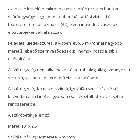
Az In-Line kivitelű, 5 mikronos polipropilén (PP) mechanikai
szűrőegységet legelterjedtebben háztartási víztisztítók,
többnyire fordított ozmózis (RO) elvén működő víztisztítók
előszűrőjeként alkalmazzák.
Feladata: üledékszűrés, a vízben levő, 5 mikronnál nagyobb
méretű, lebegő szennyeződések (pl. homok, rozsda, stb.)
eltávolítása.
A szűrőegység nem alkalmazható mikrobiológiailag szennyezett
vízre vagy ismeretlen eredetű vizek kezelésére.
A szűrőegység kompakt kivitelű, így külön szűrőház nélkül,
közvetlenül (In-Line) és gyorsan csatlakoztatható a víztisztító
rendszerekbe.
A szűrőbetét jellemzői
Méret: 10" x 2,5"
Szűrés (pórus) résmérete: 5 mikron