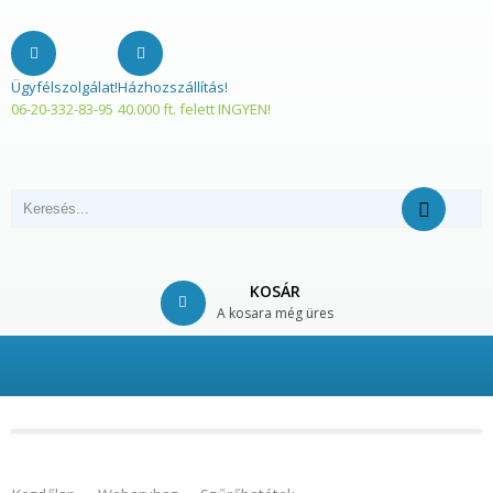
Ügyfélszolgálat!
Házhozszállítás!
06-20-332-83-95
40.000 ft. felett INGYEN!
KOSÁR
A kosara még üres
© Free
Joomla! 3 Modules
- by
VinaGecko.com