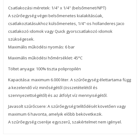
Csatlakozási méretek: 1/4" x 1/4" (belsőmenet/NPT)
A szűrőegység végei belsőmenetes kialakításúak,
csatlakoztatásukhoz külsőmenetes, 1/4"-os hollanderes Jaco
csatlakozó idomok vagy Quick gyorscsatlakozó idomok
szükségesek.
Maximális működési nyomás: 6 bar
Maximális működési hőmérséklet: 45°C
Töltet anyaga: 100% tiszta polipropilén
Kapacitása: maximum 6.000 liter. A szűrőegység élettartama függ
a kezelendő víz minőségétől (összetételétől és
szennyezettségétől) és az átfolyt víz mennyiségétől.
Javasolt szűrőcsere: A szűrőegység telítődését követően vagy
maximum 6 havonta, amelyik előbb bekövetkezik.
A szűrőegység cseréje egyszerű, szakértelmet nem igényel.