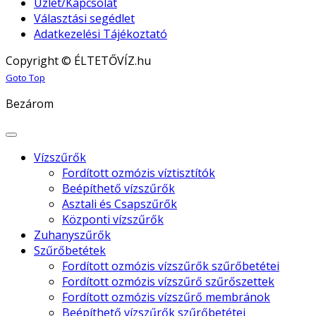
Üzlet/Kapcsolat
Választási segédlet
Adatkezelési Tájékoztató
Copyright © ÉLTETŐVÍZ.hu
Joomla! 3 Templates
Goto Top
Bezárom
Vízszűrők
Fordított ozmózis víztisztítók
Beépíthető vízszűrők
Asztali és Csapszűrők
Központi vízszűrők
Zuhanyszűrők
Szűrőbetétek
Fordított ozmózis vízszűrők szűrőbetétei
Fordított ozmózis vízszűrő szűrőszettek
Fordított ozmózis vízszűrő membránok
Beépíthető vízszűrők szűrőbetétei