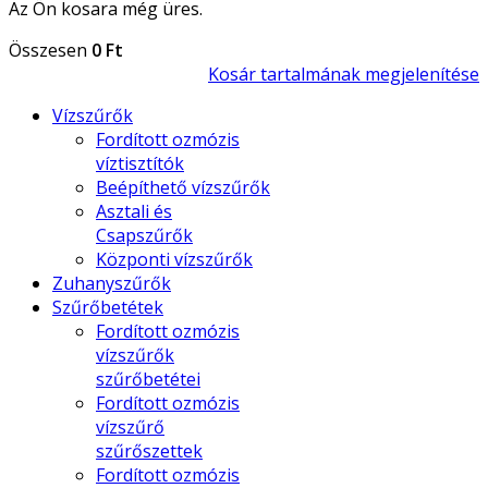
Az Ön kosara még üres.
Összesen
0 Ft
Kosár tartalmának megjelenítése
Vízszűrők
Fordított ozmózis
víztisztítók
Beépíthető vízszűrők
Asztali és
Csapszűrők
Központi vízszűrők
Zuhanyszűrők
Szűrőbetétek
Fordított ozmózis
vízszűrők
szűrőbetétei
Fordított ozmózis
vízszűrő
szűrőszettek
Fordított ozmózis