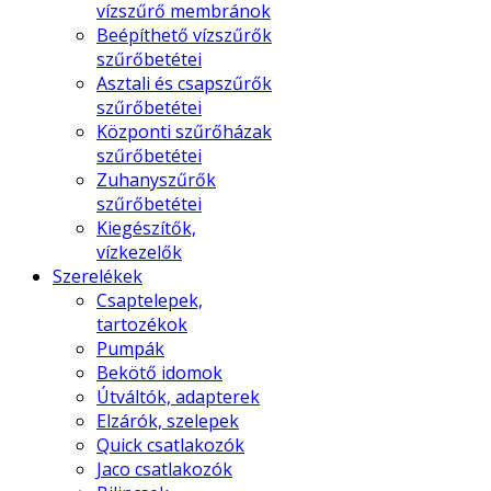
vízszűrő membránok
Beépíthető vízszűrők
szűrőbetétei
Asztali és csapszűrők
szűrőbetétei
Központi szűrőházak
szűrőbetétei
Zuhanyszűrők
szűrőbetétei
Kiegészítők,
vízkezelők
Szerelékek
Csaptelepek,
tartozékok
Pumpák
Bekötő idomok
Útváltók, adapterek
Elzárók, szelepek
Quick csatlakozók
Jaco csatlakozók