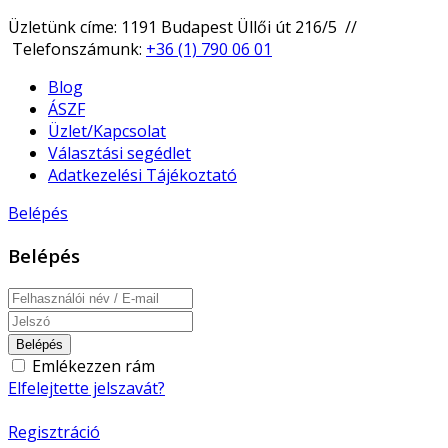
Üzletünk címe: 1191 Budapest Üllői út 216/5 //
Telefonszámunk:
+36 (1) 790 06 01
Blog
ÁSZF
Üzlet/Kapcsolat
Választási segédlet
Adatkezelési Tájékoztató
Belépés
Belépés
Belépés
Emlékezzen rám
Elfelejtette jelszavát?
Regisztráció