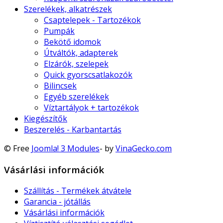
Szerelékek, alkatrészek
Csaptelepek - Tartozékok
Pumpák
Bekötő idomok
Útváltók, adapterek
Elzárók, szelepek
Quick gyorscsatlakozók
Bilincsek
Egyéb szerelékek
Víztartályok + tartozékok
Kiegészítők
Beszerelés - Karbantartás
© Free
Joomla! 3 Modules
- by
VinaGecko.com
Vásárlási információk
Szállítás - Termékek átvátele
Garancia - jótállás
Vásárlási információk