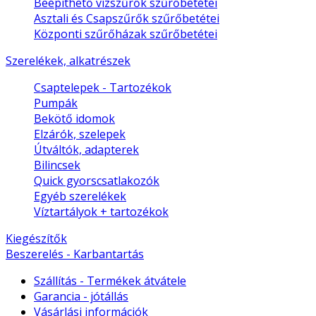
Beépíthető vízszűrők szűrőbetétei
Asztali és Csapszűrők szűrőbetétei
Központi szűrőházak szűrőbetétei
Szerelékek, alkatrészek
Csaptelepek - Tartozékok
Pumpák
Bekötő idomok
Elzárók, szelepek
Útváltók, adapterek
Bilincsek
Quick gyorscsatlakozók
Egyéb szerelékek
Víztartályok + tartozékok
Kiegészítők
Beszerelés - Karbantartás
Szállítás - Termékek átvátele
Garancia - jótállás
Vásárlási információk