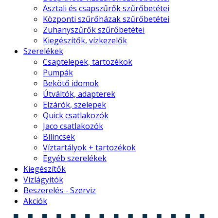
Asztali és csapszűrők szűrőbetétei
Központi szűrőházak szűrőbetétei
Zuhanyszűrők szűrőbetétei
Kiegészítők, vízkezelők
Szerelékek
Csaptelepek, tartozékok
Pumpák
Bekötő idomok
Útváltók, adapterek
Elzárók, szelepek
Quick csatlakozók
Jaco csatlakozók
Bilincsek
Víztartályok + tartozékok
Egyéb szerelékek
Kiegészítők
Vízlágyítók
Beszerelés - Szerviz
Akciók