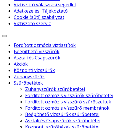
Víztisztító választási segédlet
Adatkezelési Tájékoztató
Cookie (süti) szabályzat
Víztisztító szerviz
Fordított ozmózis víztisztítók
Beépíthető vízszűrők
Asztali és Csapszűrők
Akciók
Központi vízszűrők
Zuhanyszűrők
Szűrőbetétek
Zuhanyszűrők szűrőbetétei
Fordított ozmózis vízszűrők szűrőbetétei
Fordított ozmózis vízszűrő szűrőszettek
Fordított ozmózis vízszűrő membránok
Beépíthető vízszűrők szűrőbetétei
Asztali és Csapszűrők szűrőbetétei
Központi szűrőházak szűrőbetétei