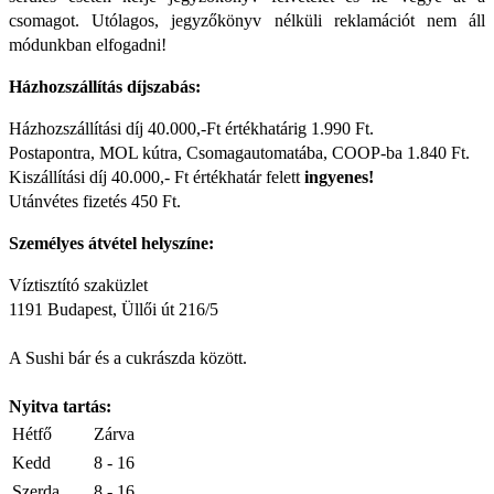
csomagot. Utólagos, jegyzőkönyv nélküli reklamációt nem áll
módunkban elfogadni!
Házhozszállítás díjszabás:
Házhozszállítási díj 40.000,-Ft értékhatárig 1.990 Ft.
Postapontra, MOL kútra, Csomagautomatába, COOP-ba 1.840 Ft.
Kiszállítási díj 40.000,- Ft értékhatár felett
ingyenes!
Utánvétes fizetés 450 Ft.
Személyes átvétel helyszíne:
Víztisztító szaküzlet
1191 Budapest, Üllői út 216/5
A Sushi bár és a cukrászda között.
Nyitva tartás:
Hétfő
Zárva
Kedd
8 - 16
Szerda
8 - 16