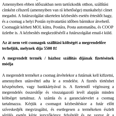
Amennyiben ebben időszakban nem tartózkodik otthon, szállítási
címként célszerű (amennyiben van rá lehetősége) munkahelyi címet
megadni. A futárszolgálat sikertelen kézbesítés esetén értesítőt hagy,
és a csomag a helyi Postán nyitvatartási időben bármikor átvehető.
Csomagját kérheti MOL kútra, Postára, Posta automatába, és COOP
üzletbe is.
A kézbesítés megkezdéséről a futárszolgálat email-t küld.
Az át nem vett csomagok szállítási költségét a megrendelőre
terheljük, melynek díja 5500 ft!
A megrendelt termék / házhoz szállítás díjának fizetésének
módja
A megrendelt terméket a csomag átvételekor a futárnak kell kifizetni,
amennyiben utánvéttel adta le a rendelést. A fizetés történhet
készpénzben, vagy bankkártyával is. A fizetendő végösszeg a
megrendelés összesítője és visszaigazoló levél alapján minden
költséget tartalmaz. A számla és a garancialevelet a csomag
tartalmazza. Kérjük a csomagot kézbesítéskor a futár előtt
szíveskedjék megvizsgálni, és esetlegesen a termékeken észlelt
sérülés esetén kérje jegyzőkönyv felvételét és ne vegye át a