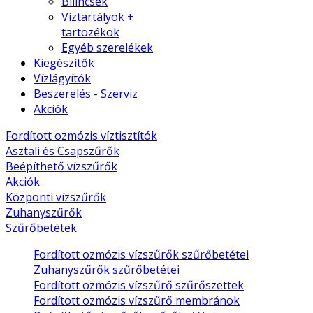
Bilincsek
Víztartályok +
tartozékok
Egyéb szerelékek
Kiegészítők
Vízlágyítók
Beszerelés - Szerviz
Akciók
Fordított ozmózis víztisztítók
Asztali és Csapszűrők
Beépíthető vízszűrők
Akciók
Központi vízszűrők
Zuhanyszűrők
Szűrőbetétek
Fordított ozmózis vízszűrők szűrőbetétei
Zuhanyszűrők szűrőbetétei
Fordított ozmózis vízszűrő szűrőszettek
Fordított ozmózis vízszűrő membránok