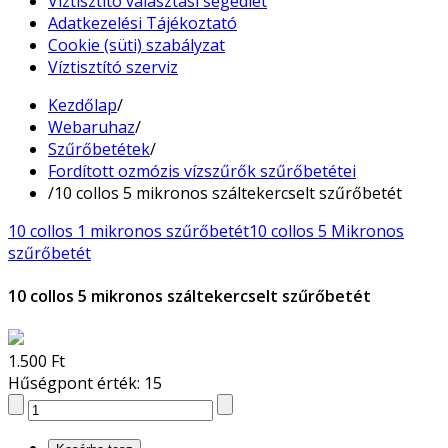
Víztisztító választási segédlet
Adatkezelési Tájékoztató
Cookie (süti) szabályzat
Víztisztító szerviz
Kezdőlap
/
Webaruhaz
/
Szűrőbetétek
/
Fordított ozmózis vízszűrők szűrőbetétei
/
10 collos 5 mikronos száltekercselt szűrőbetét
10 collos 1 mikronos szűrőbetét
10 collos 5 Mikronos
szűrőbetét
10 collos 5 mikronos száltekercselt szűrőbetét
1.500 Ft
Hűségpont érték: 15