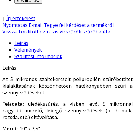
|
Írj értékelést
Nyomtatás
E-mail
Tegye fel kérdését a termékről
Vissza: Fordított ozmózis vízszűrők szűrőbetétei
Leírás
Vélemények
Szállítási információk
Leírás
Az 5 mikronos száltekercselt polipropilén szűrőbetétet
kialakításának köszönhetően hatékonyabban szűri a
szennyeződéseket.
Feladata:
üledékszűrés, a vízben levő, 5 mikronnál
nagyobb méretű, lebegő szennyeződések (pl. homok,
rozsda, stb.) eltávolítása.
Méret:
10" x 2,5"