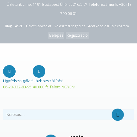
Üzletünk címe: 1191 Budapest Üllői út 216/5 // Telefonszámunk:
+36 (1)
790 06 01
Blog
ÁSZF
Üzlet/Kapcsolat
Választási segédlet
Adatkezelési Tájékoztató
Belépés
Regisztráció
Ügyfélszolgálat!
Házhozszállítás!
06-20-332-83-95
40.000 ft. felett INGYEN!