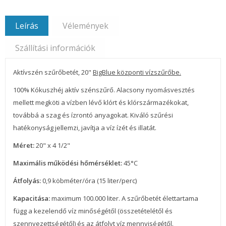
Leírás
Vélemények
Szállítási információk
Aktívszén szűrőbetét, 20"
BigBlue központi vízszűrőbe
.
100% Kókuszhéj aktív szénszűrő. Alacsony nyomásvesztés
mellett megköti a vízben lévő klórt és klórszármazékokat,
továbbá a szag és ízrontó anyagokat. Kiváló szűrési
hatékonyság jellemzi, javítja a víz ízét és illatát.
Méret:
20" x 4 1/2"
Maximális működési hőmérséklet:
45°C
Átfolyás:
0,9 köbméter/óra (15 liter/perc)
Kapacitása:
maximum 100.000 liter. A szűrőbetét élettartama
függ a kezelendő víz minőségétől (összetételétől és
szennyezettségétől) és az átfolyt víz mennyiségétől.