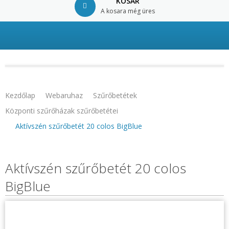
KOSÁR
A kosara még üres
© Free
Joomla! 3 Modules
- by
VinaGecko.com
Kezdőlap
Webaruhaz
Szűrőbetétek
Központi szűrőházak szűrőbetétei
Aktívszén szűrőbetét 20 colos BigBlue
Aktívszén szűrőbetét 20 colos
BigBlue