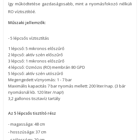
így működtetése gazdaságosabb, mint a nyomásfokozó nélküli
RO víztisztítóé.
Műszaki jellemzők:
- 5 lépcsős víztisztítás
1 lépcső: 5 mikronos előszűrő
2 lépcső: aktív szén előszűrő
3 lépcső: 1 mikronos előszűrő
4 lépcső: Ozmózis (RO) membrán 80 GPD
5 lépcső: aktív szén utószűrő
Megengedett víznyomás: 1 - 7 bar
Maximális kapacitás 7 bar nyomás mellett: 200 liter/nap. (3 bár
nyomásnál kb. 120 liter /nap!)
3,2 gallonos tisztavíz tartály
Az 5 lépcsős tisztító rész
- magassága: 48 cm
- hosszúsága: 37 cm
- szélessége: 20 cm