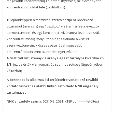
magasabb koncentrációjú oldatból (nyersvíz) az alacsonyabb
koncentrációjú oldat felé (tisztított víz).
Tulajdonképpen a membrán szétválasztja az ideérkező
vízáramot (nyersvíz) egy "tisztított" vízáramra (ezt nevezzük
permeátumnak) és egy koncentrált vízáramra (ezt nevezzük
koncentrátumnak), mely utóbbiban található a kiszűrt
szennyezőanyagok összessége jóval magasabb
koncentrációban, mint az eredeti nyersvízben.
A tisztított víz ,szennyvíz aránya egész tartályra kivetítve kb.
1/3.
(ez az érték víznyomás, és szennyezettség függvényében
változhat)
A berendezés alkalmazási területeire vonatkozó további
korlátozásokat az alábbi linkről letölthető NNK engedély
tartalmazza!
NNK engedély száma:
66510-2_2021_KTEF.pdf >>> (letöltés
)