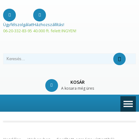
Ügyfélszolgálat!
Házhozszállítás!
06-20-332-83-95
40.000 ft. felett INGYEN!
KOSÁR
A kosara még üres
© Free
Joomla! 3 Modules
- by
VinaGecko.com