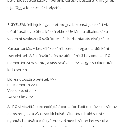
berendezéseket szakembereink kérésre beszerelik, melynek
díja függ a beszerelés helyétől.
FIGYELEM:
felhívjuk figyelmét, hogy a biztonságos szűrt víz
előállításához előírt a készülékhez UV-lámpa alkalmazása,
valamint szakszerű szűrőcsere és karbantartás elvégzése.
Karbantartás:
A készülék szűrőbetéteit megadott időnként
cserélni kell. A 3 előszűrőt, és az utószűrőt 3 havonta, az RO
membránt 24 havonta, a visszasózót 1 év, vagy 3600 liter után
kell cserélni.
Elő, és utószűrő betétek >>>
RO membrán >>>
Visszasózót >>>
Garancia:
2 év
Az RO víztisztítás technológiájában a fordított ozmózis során az
oldószer (tiszta víz) áramlik külső - általában hálózati víz-
nyomás hatására a féligáteresztő membránon keresztül a