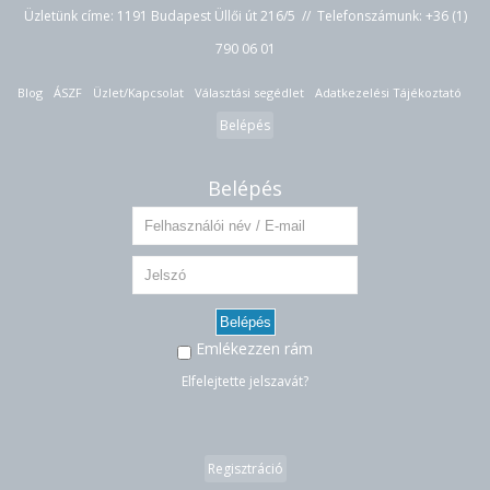
Üzletünk címe: 1191 Budapest Üllői út 216/5 // Telefonszámunk:
+36 (1)
790 06 01
Blog
ÁSZF
Üzlet/Kapcsolat
Választási segédlet
Adatkezelési Tájékoztató
Belépés
Belépés
Belépés
Emlékezzen rám
Elfelejtette jelszavát?
Regisztráció