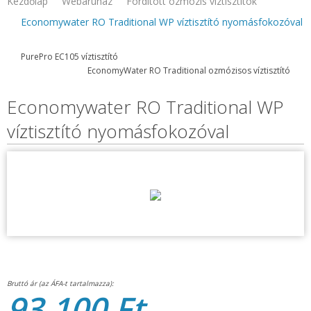
Kezdőlap
Webaruhaz
Fordított ozmózis víztisztítók
Economywater RO Traditional WP víztisztító nyomásfokozóval
PurePro EC105 víztisztító
EconomyWater RO Traditional ozmózisos víztisztító
Economywater RO Traditional WP
víztisztító nyomásfokozóval
93.100 Ft