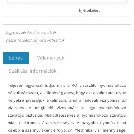
|
Írj értékelést
Tegye fel kérdését a termékről
Vissza: Fordított ozmózis víztisztítók
Leírás
Vélemények
Szállítási információk
Teljesen ugyanazt tudja, mint a RO víztisztító nyomásfokozó
nélküli változata, a különbség annyi, hogy ezt a változatot olyan
helyekre javasoljuk alkalmazni, ahol a hálózati víznyomás túl
alacsony. A megfelelő víznyomást itt egy nyomásfokozó
szivattyú biztosítja. Működtetéséhez a nyomásfokozó szivattyú
miatt elektromos áram szükséges. A nagyobb nyomás miatt
kisebb a szennyvízként elfolyó, ún. "technikai víz" mennyisége,