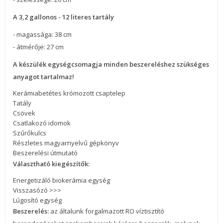
A 3,2 gallonos - 12 literes tartály
- magassága: 38 cm
- átmérője: 27 cm
A készülék egységcsomagja minden beszereléshez szükséges
anyagot tartalmaz!
Kerámiabetétes krómozott csaptelep
Tatály
Csövek
Csatlakozó idomok
Szűrőkulcs
Részletes magyarnyelvű gépkönyv
Beszerelési útmutató
Választható kiegészítők:
Energetizáló biokerámia egység
Visszasózó >>>
Lúgosító egység
Beszerelés:
az általunk forgalmazott RO víztisztító