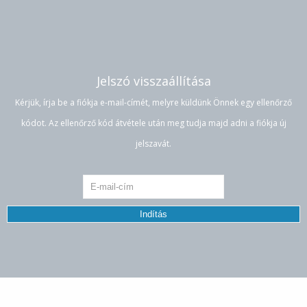
Jelszó visszaállítása
Kérjük, írja be a fiókja e-mail-címét, melyre küldünk Önnek egy ellenőrző
kódot. Az ellenőrző kód átvétele után meg tudja majd adni a fiókja új
jelszavát.
Indítás