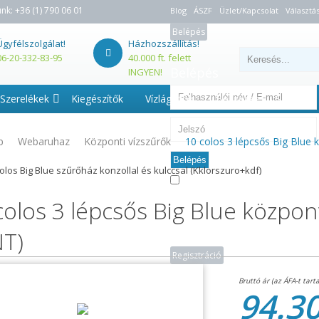
unk:
+36 (1) 790 06 01
Blog
ÁSZF
Üzlet/Kapcsolat
Választás
Belépés
Ügyfélszolgálat!
Házhozszállítás!
06-20-332-83-95
40.000 ft. felett
Belépés
INGYEN!
Szerelékek
Kiegészítők
Vízlágyítók
Beszerelés - Szerviz
p
Webaruhaz
Központi vízszűrők
10 colos 3 lépcsős Big Blue 
Belépés
colos Big Blue szűrőház konzollal és kulccsal (Kklorszuro+kdf)
Emlékezzen rám
Elfelejtette jelszavát?
colos 3 lépcsős Big Blue központ
T)
Regisztráció
94.30