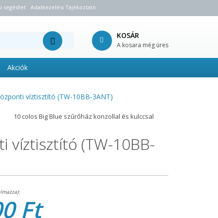
i segédlet
Adatkezelési Tájékoztató
KOSÁR
A kosara még üres
Akciók
központi víztisztító (TW-10BB-3ANT)
10 colos Big Blue szűrőház konzollal és kulccsal
i víztisztító (TW-10BB-
0 Ft