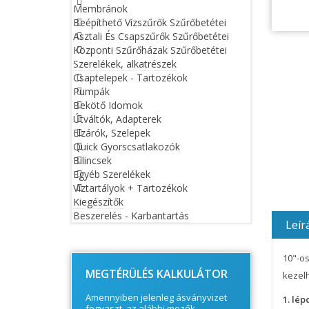
Membránok
Beépíthető Vízszűrők Szűrőbetétei
Asztali És Csapszűrők Szűrőbetétei
Központi Szűrőházak Szűrőbetétei
Szerelékek, alkatrészek
Csaptelepek - Tartozékok
Pumpák
Bekötő Idomok
Útváltók, Adapterek
Elzárók, Szelepek
Quick Gyorscsatlakozók
Bilincsek
Egyéb Szerelékek
Víztartályok + Tartozékok
Kiegészítők
Beszerelés - Karbantartás
Leír
© Free
Joomla! 3 Modules
- by
VinaGecko.com
10"-os
MEGTÉRÜLÉS KALKULÁTOR
kezel
Amennyiben jelenleg ásványvizet
1. lép
fogyaszt, az alábbi mezők