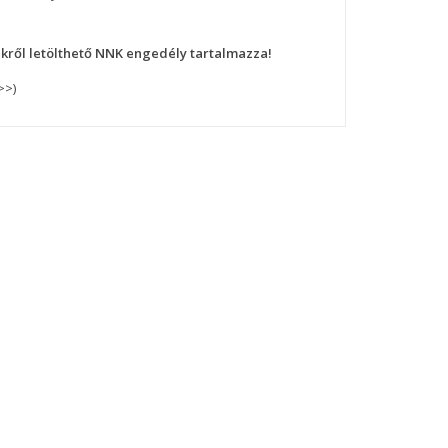
nkről letölthető NNK engedély tartalmazza!
>>)