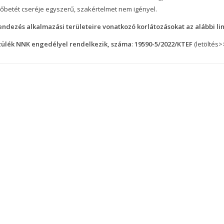
őbetét cseréje egyszerű, szakértelmet nem igényel.
endezés alkalmazási területeire vonatkozó korlátozásokat az alábbi li
zülék NNK engedélyel rendelkezik, száma
:
19590-5/2022/KTEF
(letöltés>