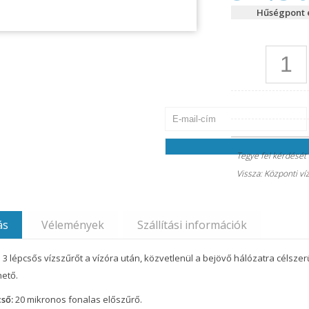
Hűségpont é
Jelszó visszaállítása
Kérjük, írja be a fiókja e-mail-címét
átvétele után meg tudja majd adni a fi
Tegye fel kérdését
Vissza: Központi ví
ás
Vélemények
Szállítási információk
 3 lépcsős vízszűrőt a vízóra után, közvetlenül a bejövő hálózatra célszer
hető.
cső:
20 mikronos fonalas előszűrő.