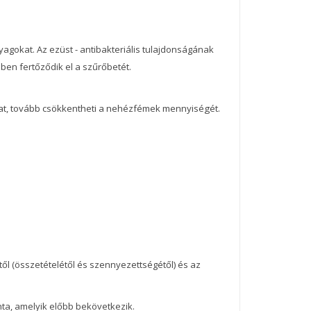
yagokat. Az ezüst - antibakteriális tulajdonságának
n fertőződik el a szűrőbetét.
okat, tovább csökkentheti a nehézfémek mennyiségét.
ől (összetételétől és szennyezettségétől) és az
ta, amelyik előbb bekövetkezik.