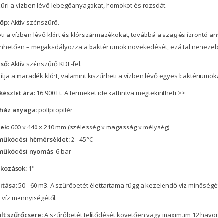
zűri a vízben lévő lebegőanyagokat, homokot és rozsdát.
sőp:
Aktív szénszűrő.
i a vízben lévő klórt és klórszármazékokat, továbbá a szag és ízrontó an
nhetően – megakadályozza a baktériumok növekedését, ezáltal nehezebbe
cső:
Aktív szénszűrő KDF-fel.
lítja a maradék klórt, valamint kiszűrheti a vízben lévő egyes baktérium
készlet ára:
16 900 Ft.
A terméket ide kattintva megtekintheti >>
ház anyaga:
polipropilén
ek:
600 x 440 x 210 mm (szélesség x magasság x mélység)
működési hőmérséklet:
2 - 45°C
működési nyomás:
6 bar
akozások:
1"
itása:
50 - 60 m3. A szűrőbetét élettartama függ a kezelendő víz minőségét
t víz mennyiségétől.
olt szűrőcsere:
A szűrőbetét telítődését követően vagy maximum 12 havon