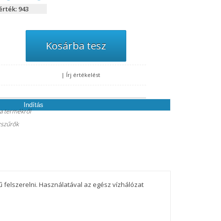
rték: 943
, melyre küldünk Önnek egy ellenőrző kódot. Az ellenőrző kód
ókja új jelszavát.
|
Írj értékelést
Indítás
 a termékről
zszűrők
ű felszerelni. Használatával az egész vízhálózat