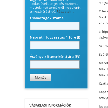
​Megs
kitöltésével böngészés közben a
megtekintett terméknél megjelenik
2. léc
a megtérülési idő.
Részletek ...
Megköt
Családtagok száma
köszö
3. lép
Napi átl. fogyasztás 1 főre (l)
Eltávo
Szűrő
Szűrő
Ásványvíz literenkénti ára (Ft)
Méret
Max. 
Max. 
Csatl
Kapac
átfoly
VÁSÁRLÁSI INFORMÁCIÓK
Javas