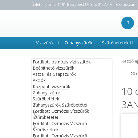
Üzletünk címe: 1191 Budapest Üllői út 216/5 // Telefonszám
Vízszűrők
Zuhanyszűrők
Szűrőbetétek
Kezdőla
Fordított ozmózis víztisztítók
Beépíthető vízszűrők
20 
Asztali és Csapszűrők
Akciók
Központi vízszűrők
10 
Zuhanyszűrők
Szűrőbetétek
3AN
Zuhanyszűrők Szűrőbetétei
Fordított Ozmózis Vízszűrők
Szűrőbetétei
Fordított Ozmózis Vízszűrő
Szűrőszettek
Fordított Ozmózis Vízszűrő