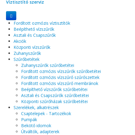
Víztisztító szerviz
Fordított ozmózis víztisztítók
Beépíthető vízszűrők
Asztali és Csapszűrők
Akciók
Központi vízszűrők
Zuhanyszűrők
Szűrőbetétek
Zuhanyszűrők szűrőbetétei
Fordított ozmózis vízszűrők szűrőbetétei
Fordított ozmózis vízszűrő szűrőszettek
Fordított ozmózis vízszűrő membránok
Beépíthető vízszűrők szűrőbetétei
Asztali és Csapszűrők szűrőbetétei
Központi szűrőházak szűrőbetétei
Szerelékek, alkatrészek
Csaptelepek - Tartozékok
Pumpák
Bekötő idomok
Útváltók, adapterek