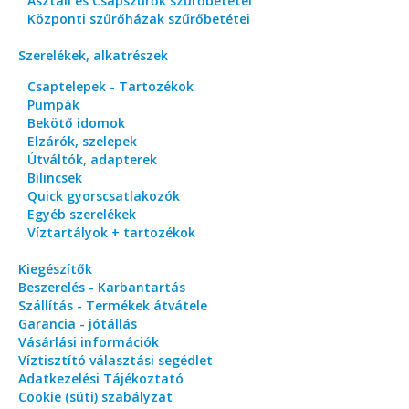
Asztali és Csapszűrők szűrőbetétei
Központi szűrőházak szűrőbetétei
Szerelékek, alkatrészek
Csaptelepek - Tartozékok
Pumpák
Bekötő idomok
Elzárók, szelepek
Útváltók, adapterek
Bilincsek
Quick gyorscsatlakozók
Egyéb szerelékek
Víztartályok + tartozékok
Kiegészítők
Beszerelés - Karbantartás
Szállítás - Termékek átvátele
Garancia - jótállás
Vásárlási információk
Víztisztító választási segédlet
Adatkezelési Tájékoztató
Cookie (süti) szabályzat