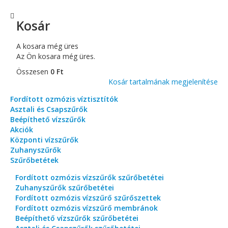
Kosár
A kosara még üres
Az Ön kosara még üres.
Összesen
0 Ft
Kosár tartalmának megjelenítése
Fordított ozmózis víztisztítók
Asztali és Csapszűrők
Beépíthető vízszűrők
Akciók
Központi vízszűrők
Zuhanyszűrők
Szűrőbetétek
Fordított ozmózis vízszűrők szűrőbetétei
Zuhanyszűrők szűrőbetétei
Fordított ozmózis vízszűrő szűrőszettek
Fordított ozmózis vízszűrő membránok
Beépíthető vízszűrők szűrőbetétei