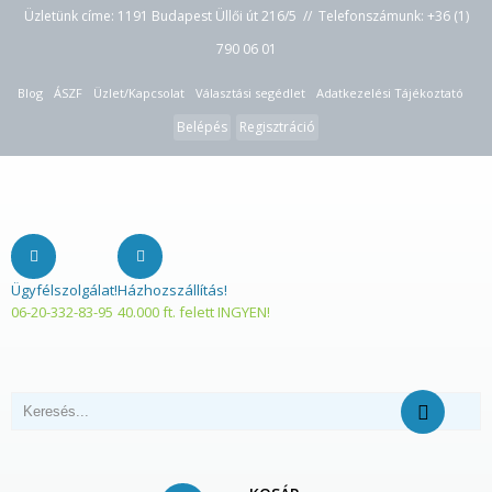
Üzletünk címe: 1191 Budapest Üllői út 216/5 // Telefonszámunk:
+36 (1)
790 06 01
Blog
ÁSZF
Üzlet/Kapcsolat
Választási segédlet
Adatkezelési Tájékoztató
Belépés
Regisztráció
Ügyfélszolgálat!
Házhozszállítás!
06-20-332-83-95
40.000 ft. felett INGYEN!