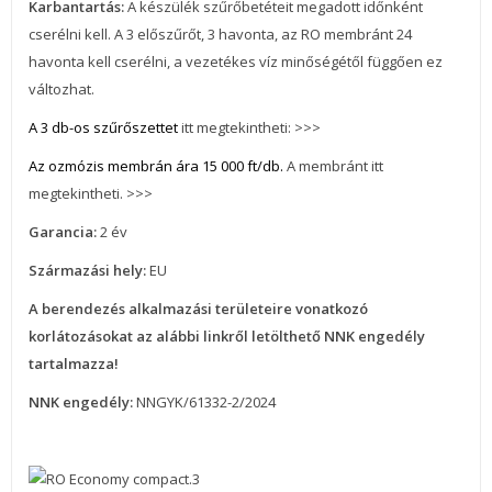
Karbantartás:
A készülék szűrőbetéteit megadott időnként
cserélni kell. A 3 előszűrőt, 3 havonta, az RO membránt 24
havonta kell cserélni, a vezetékes víz minőségétől függően ez
változhat.
A 3 db-os szűrőszettet
itt megtekintheti: >>>
Az ozmózis membrán ára 15 000 ft/db.
A membránt itt
megtekintheti. >>>
Garancia:
2 év
Származási hely:
EU
A berendezés alkalmazási területeire vonatkozó
korlátozásokat az alábbi linkről letölthető NNK engedély
tartalmazza!
NNK engedély:
NNGYK/61332-2/2024