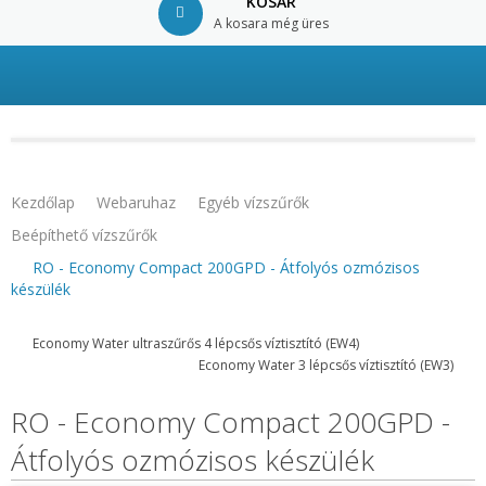
KOSÁR
A kosara még üres
© Free
Joomla! 3 Modules
- by
VinaGecko.com
Kezdőlap
Webaruhaz
Egyéb vízszűrők
Beépíthető vízszűrők
RO - Economy Compact 200GPD - Átfolyós ozmózisos
készülék
Economy Water ultraszűrős 4 lépcsős víztisztító (EW4)
Economy Water 3 lépcsős víztisztító (EW3)
RO - Economy Compact 200GPD -
Átfolyós ozmózisos készülék