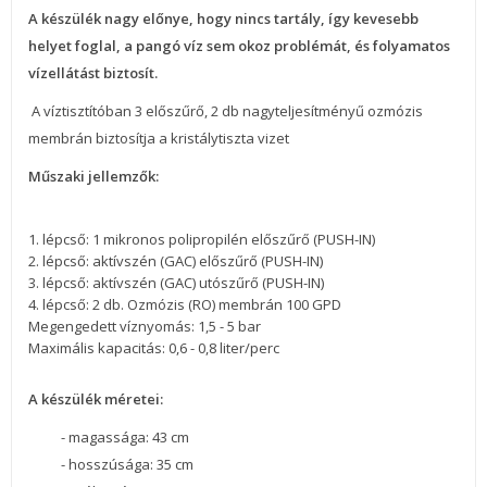
A készülék nagy előnye, hogy nincs tartály, így kevesebb
helyet foglal, a pangó víz sem okoz problémát, és folyamatos
vízellátást biztosít.
A víztisztítóban 3 előszűrő, 2 db nagyteljesítményű ozmózis
membrán biztosítja a kristálytiszta vizet
Műszaki jellemzők:
1. lépcső: 1 mikronos polipropilén előszűrő (PUSH-IN)
2. lépcső: aktívszén (GAC) előszűrő (PUSH-IN)
3. lépcső: aktívszén (GAC) utószűrő (PUSH-IN)
4. lépcső: 2 db. Ozmózis (RO) membrán 100 GPD
Megengedett víznyomás: 1,5 - 5 bar
Maximális kapacitás: 0,6 - 0,8 liter/perc
A készülék méretei:
- magassága: 43 cm
- hosszúsága: 35 cm