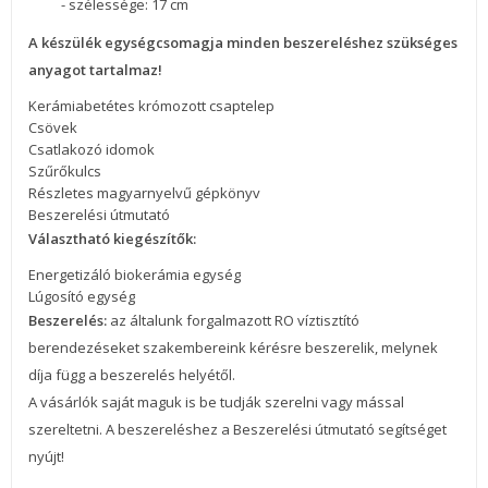
- szélessége: 17 cm
A készülék egységcsomagja minden beszereléshez szükséges
anyagot tartalmaz!
Kerámiabetétes krómozott csaptelep
Csövek
Csatlakozó idomok
Szűrőkulcs
Részletes magyarnyelvű gépkönyv
Beszerelési útmutató
Választható kiegészítők:
Energetizáló biokerámia egység
Lúgosító egység
Beszerelés:
az általunk forgalmazott RO víztisztító
berendezéseket szakembereink kérésre beszerelik, melynek
díja függ a beszerelés helyétől.
A vásárlók saját maguk is be tudják szerelni vagy mással
szereltetni. A beszereléshez a Beszerelési útmutató segítséget
nyújt!