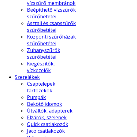
vízszűrő membránok
Beépíthető vízszűrők
szűrőbetétei
Asztali és csapszűrők
szűrőbetétei
Központi szűrőházak
szűrőbetétei
Zuhanyszűrők
szűrőbetétei
Kiegészítők,
vízkezelők
Szerelékek
Csaptelepek,
tartozékok
Pumpák
Bekötő idomok
Útváltók, adapterek
Elzárók, szelepek
Quick csatlakozók
Jaco csatlakozók