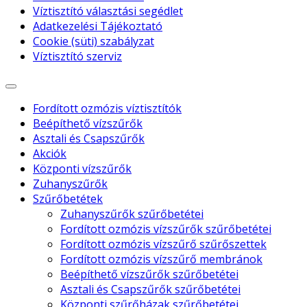
Víztisztító választási segédlet
Adatkezelési Tájékoztató
Cookie (süti) szabályzat
Víztisztító szerviz
Fordított ozmózis víztisztítók
Beépíthető vízszűrők
Asztali és Csapszűrők
Akciók
Központi vízszűrők
Zuhanyszűrők
Szűrőbetétek
Zuhanyszűrők szűrőbetétei
Fordított ozmózis vízszűrők szűrőbetétei
Fordított ozmózis vízszűrő szűrőszettek
Fordított ozmózis vízszűrő membránok
Beépíthető vízszűrők szűrőbetétei
Asztali és Csapszűrők szűrőbetétei
Központi szűrőházak szűrőbetétei