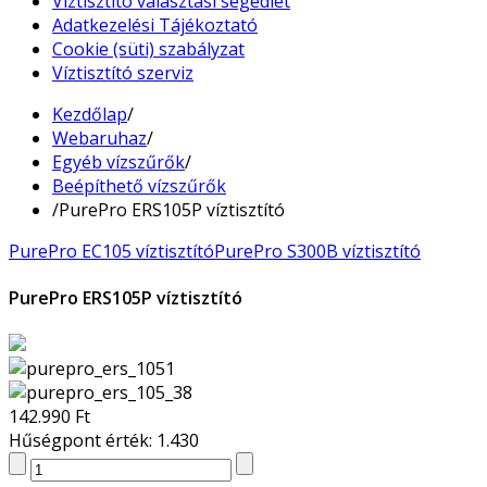
Víztisztító választási segédlet
Adatkezelési Tájékoztató
Cookie (süti) szabályzat
Víztisztító szerviz
Kezdőlap
/
Webaruhaz
/
Egyéb vízszűrők
/
Beépíthető vízszűrők
/
PurePro ERS105P víztisztító
PurePro EC105 víztisztító
PurePro S300B víztisztító
PurePro ERS105P víztisztító
142.990 Ft
Hűségpont érték: 1.430