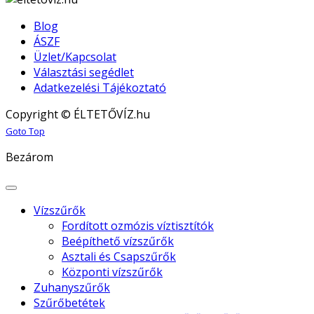
Blog
ÁSZF
Üzlet/Kapcsolat
Választási segédlet
Adatkezelési Tájékoztató
Copyright © ÉLTETŐVÍZ.hu
Joomla! 3 Templates
Goto Top
Bezárom
Vízszűrők
Fordított ozmózis víztisztítók
Beépíthető vízszűrők
Asztali és Csapszűrők
Központi vízszűrők
Zuhanyszűrők
Szűrőbetétek