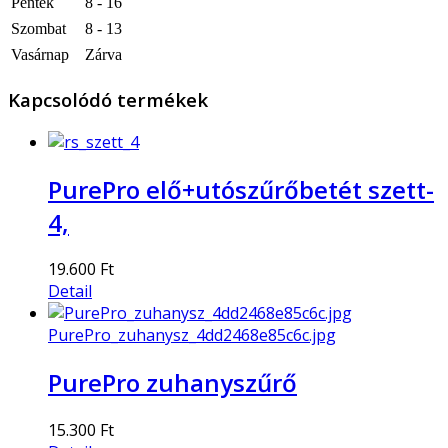
Péntek
8 - 16
Szombat
8 - 13
Vasárnap
Zárva
Kapcsolódó termékek
PurePro elő+utószűrőbetét szett-
4,
19.600 Ft
Detail
PurePro_zuhanysz_4dd2468e85c6c.jpg
PurePro zuhanyszűrő
15.300 Ft