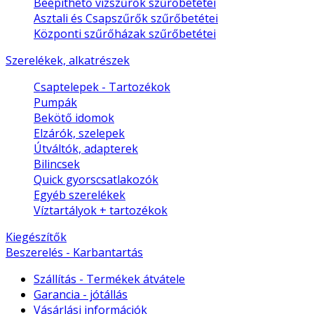
Beépíthető vízszűrők szűrőbetétei
Asztali és Csapszűrők szűrőbetétei
Központi szűrőházak szűrőbetétei
Szerelékek, alkatrészek
Csaptelepek - Tartozékok
Pumpák
Bekötő idomok
Elzárók, szelepek
Útváltók, adapterek
Bilincsek
Quick gyorscsatlakozók
Egyéb szerelékek
Víztartályok + tartozékok
Kiegészítők
Beszerelés - Karbantartás
Szállítás - Termékek átvátele
Garancia - jótállás
Vásárlási információk