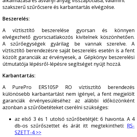
alkalmazása és ásványi anyag visszapótlása, valamint
szakszerű szűrőcsere és karbantartás elvégzése.
Beszerelés:
A víztisztító beszerelése gyorsan és könnyen
elvégezhető gyorscsatlakozós kivitelnek köszönhetően.
A szűrőegységek gyárilag be vannak szerelve. A
víztisztító berendezésre saját beszerelés esetén is a fent
közölt garanciák az érvényesek, a Gépkönyv beszerelési
útmutatója lépésről-lépésre segítséget nyújt hozzá.
Karbantartás:
A PurePro ERS105P RO víztisztító berendezés
különösebb karbantartást nem igényel, a fent megjelölt
garanciák érvényesüléséhez az alábbi időközönként
azonban a szűrőbetéteket cserélni szükséges:
az első 3 és 1 utolsó szűrőbetétjét: 6 havonta. A 4
db-os szűrőszettet és árát itt megtekintheti:
RS-
SZETT-4 >>