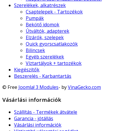
Szerelékek, alkatrészek
Csaptelepek - Tartozékok
Pumpák
Bekötő idomok
Útváltók, adapterek
Elzárók, szelepek
Quick gyorscsatlakozók
Bilincsek
Egyéb szerelékek
Víztartályok + tartozékok
Kiegészítők
Beszerelés - Karbantartás
© Free
Joomla! 3 Modules
- by
VinaGecko.com
Vásárlási információk
Szállítás - Termékek átvátele
Garancia - jótállás
Vásárlási információk