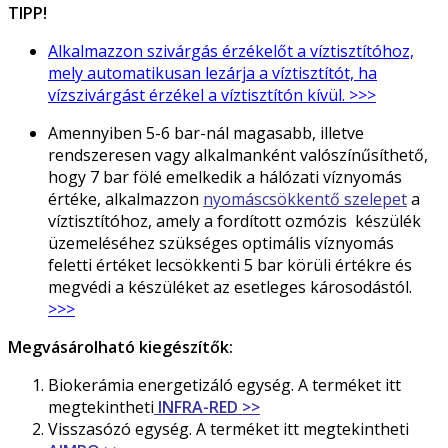
TIPP!
Alkalmazzon szivárgás érzékelőt a víztisztítóhoz,
mely automatikusan lezárja a víztisztítót, ha
vízszivárgást érzékel a víztisztítón kívül. >>>
Amennyiben 5-6 bar-nál magasabb, illetve
rendszeresen vagy alkalmanként valószínűsíthető,
hogy 7 bar fölé emelkedik a hálózati víznyomás
értéke, alkalmazzon
nyomáscsökkentő szelepet
a
víztisztítóhoz, amely a fordított ozmózis készülék
üzemeléséhez szükséges optimális víznyomás
feletti értéket lecsökkenti 5 bar körüli értékre és
megvédi a készüléket az esetleges károsodástól.
>>>
Megvásárolható kiegészítők:
Biokerámia energetizáló egység. A terméket itt
megtekintheti
INFRA-RED >>
Visszasózó egység. A terméket itt megtekintheti