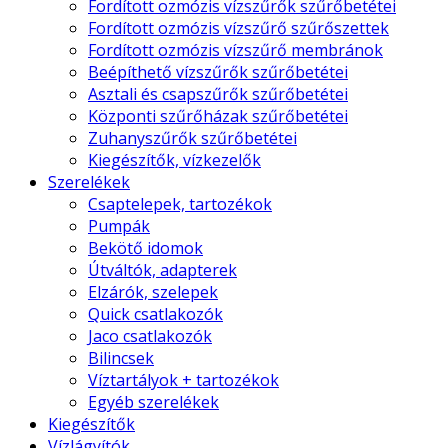
Fordított ozmózis vízszűrők szűrőbetétei
Fordított ozmózis vízszűrő szűrőszettek
Fordított ozmózis vízszűrő membránok
Beépíthető vízszűrők szűrőbetétei
Asztali és csapszűrők szűrőbetétei
Központi szűrőházak szűrőbetétei
Zuhanyszűrők szűrőbetétei
Kiegészítők, vízkezelők
Szerelékek
Csaptelepek, tartozékok
Pumpák
Bekötő idomok
Útváltók, adapterek
Elzárók, szelepek
Quick csatlakozók
Jaco csatlakozók
Bilincsek
Víztartályok + tartozékok
Egyéb szerelékek
Kiegészítők
Vízlágyítók