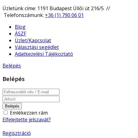
Üzletünk címe: 1191 Budapest Üllői út 216/5 //
Telefonszámunk:
+36 (1) 790 06 01
Blog
ÁSZF
Üzlet/Kapcsolat
Választási segédlet
Adatkezelési Tájékoztató
Belépés
Belépés
Belépés
Emlékezzen rám
Elfelejtette jelszavát?
Regisztráció