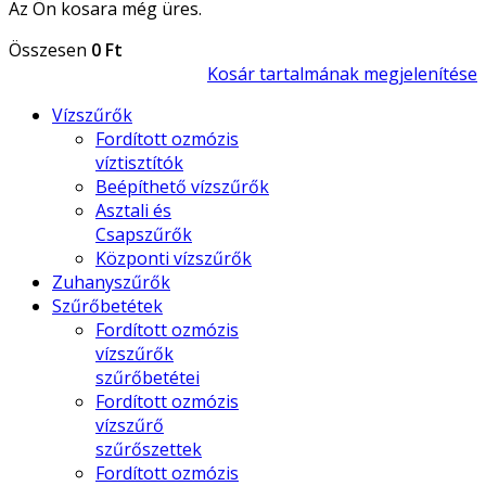
Az Ön kosara még üres.
Összesen
0 Ft
Kosár tartalmának megjelenítése
Vízszűrők
Fordított ozmózis
víztisztítók
Beépíthető vízszűrők
Asztali és
Csapszűrők
Központi vízszűrők
Zuhanyszűrők
Szűrőbetétek
Fordított ozmózis
vízszűrők
szűrőbetétei
Fordított ozmózis
vízszűrő
szűrőszettek
Fordított ozmózis