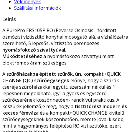
Vélemények
Szállítási információk
Leírás
A PurePro ERS105P RO (Reverse Osmosis - fordított
ozmózis) víztisztító konyhai mosogató alá, a vízhálózatra
szerelhető, 5 lépcsős, víztisztító berendezés
nyomásfokozó szivattyúval
.
Működtetéséhez
a nyomásfokozó szivattyú miatt
elektromos áram szükséges
.
A
szűrőházakba épített szűrők, ún. kompakt+QUICK
CHANGE (QC) szűrőegységek
előnye, hogy a szűrők
cseréje szűrőházakkal együtt, szerszám nélkül és 1
lépésben megoldható, így -a gyors és egyszerű
szűrőcserének köszönhetően- rendkívül praktikus. A
készülék jellemzője még, hogy a
tisztítórész modern és
kecses fémváza
és a kompakt+QUICK CHANGE kivitelű
szűrőegységeknek köszönhetően, mérete jóval kisebb,
mint a hagyományos felépítésű RO víztisztítóké, ezért