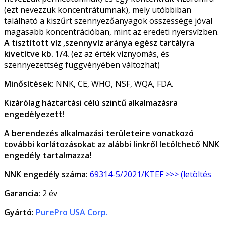
(ezt nevezzük koncentrátumnak), mely utóbbiban
található a kiszűrt szennyezőanyagok összessége jóval
magasabb koncentrációban, mint az eredeti nyersvízben.
A tisztított víz ,szennyvíz aránya egész tartályra
kivetítve kb. 1/4.
(ez az érték víznyomás, és
szennyezettség függvényében változhat)
Minősítések:
NNK, CE, WHO, NSF, WQA, FDA.
Kizárólag háztartási célú szintű alkalmazásra
engedélyezett!
A berendezés alkalmazási területeire vonatkozó
további korlátozásokat az alábbi linkről letölthető NNK
engedély tartalmazza!
NNK engedély száma:
69314-5/2021/KTEF >>> (letöltés
Garancia:
2 év
Gyártó:
PurePro USA Corp.