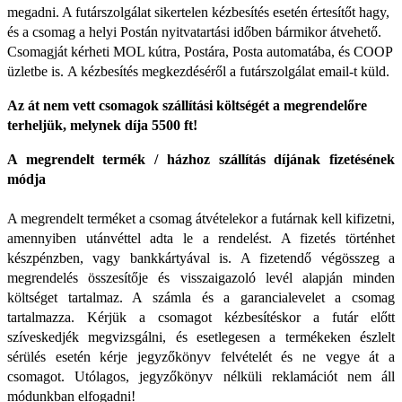
megadni. A futárszolgálat sikertelen kézbesítés esetén értesítőt hagy,
és a csomag a helyi Postán nyitvatartási időben bármikor átvehető.
Csomagját kérheti MOL kútra, Postára, Posta automatába, és COOP
üzletbe is.
A kézbesítés megkezdéséről a futárszolgálat email-t küld.
Az át nem vett csomagok szállítási költségét a megrendelőre
terheljük, melynek díja 5500 ft!
A megrendelt termék / házhoz szállítás díjának fizetésének
módja
A megrendelt terméket a csomag átvételekor a futárnak kell kifizetni,
amennyiben utánvéttel adta le a rendelést. A fizetés történhet
készpénzben, vagy bankkártyával is. A fizetendő végösszeg a
megrendelés összesítője és visszaigazoló levél alapján minden
költséget tartalmaz. A számla és a garancialevelet a csomag
tartalmazza. Kérjük a csomagot kézbesítéskor a futár előtt
szíveskedjék megvizsgálni, és esetlegesen a termékeken észlelt
sérülés esetén kérje jegyzőkönyv felvételét és ne vegye át a
csomagot. Utólagos, jegyzőkönyv nélküli reklamációt nem áll
módunkban elfogadni!