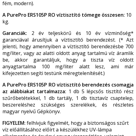
fém, modern).
A PurePro
ERS105P
RO víztisztító tömege összesen:
10
kg.
Garanciák:
2 év teljeskörű és 10 év vízminőség*
garanciával árusítjuk a víztisztító berendezést. (* Azt
jelenti, hogy amennyiben a víztisztító berendezésbe 700
mg/liter, vagy az alatti oldott anyag tartalmú víz áramlik
be, akkor garantáljuk, hogy a tiszta víz oldott
anyagtartalma 100 mg/liter alatt lesz, ami már
kifejezetten segíti testünk méregtelenítését.)
A PurePro ERS105P RO víztisztító berendezés csomagja
az alábbiakat tartalmazza:
1 db 5 lépcsős tisztító rész
szűrőbetétekkel, 1 db tartály, 1 db tisztavíz csaptelep,
beszereléshez szükséges szerelékek, és részletes
magyar nyelvű Gépkönyv.
FIGYELEM:
felhívjuk figyelmét, hogy a biztonságos szűrt
víz előállításához előírt a készülékhez UV-lámpa