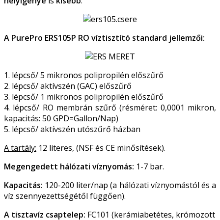
helyigénye
is
kisebb
.
A PurePro ERS105P RO víztisztító standard jellemzői:
1. lépcső/ 5 mikronos polipropilén előszűrő
2. lépcső/ aktívszén (GAC) előszűrő
3. lépcső/ 1 mikronos polipropilén előszűrő
4. lépcső/ RO membrán szűrő (résméret: 0,0001 mikron,
kapacitás: 50 GPD=Gallon/Nap)
5. lépcső/ aktívszén utószűrő házban
A tartály:
12 literes, (NSF és CE minősítések).
Megengedett hálózati víznyomás:
1-7 bar.
Kapacitás:
120-200 liter/nap (a hálózati víznyomástól és a
víz szennyezettségétől függően).
A tisztavíz csaptelep:
FC101 (kerámiabetétes, krómozott