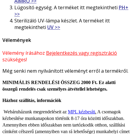
AIMRO >>
Lúgosító egység. A terméket itt megtekintheti
PH+
>>
Sterilizáló UV-lámpa készlet. A terméket itt
megtekintheti
UV >>
Vélemények
Vélemény írásához
Bejelentkezés vagy regisztráció
szükséges!
Még senki nem nyilvánított véleményt erről a termékről.
MINIMÁLIS RENDELÉSI ÖSSZEG 2000 Ft. Ez alatti
összegű rendelés csak személyes átvétellel lehetséges.
Házhoz szállítás, információk
Webáruházunk megrendeléseit az
MPL kézbesíti
.
A csomagok
kézbesítése munkanapokon történik 8-17 óra közötti időszakban.
Amennyiben ebben időszakban nem tartózkodik otthon, szállítási
címként célszerű (amennyiben van rá lehetősége) munkahelyi címet