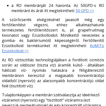
a RO membránját 24 havonta. Az 50GPD-s RO
membránt és árát itt megtekintheti:
50 GPD >>
A szűrőcserék elvégzésénél javasolt még egy
fertőtlenítést végezni, ehhez alkalmazhatunk
természetes fertőtlenítőszert is, pl: grapefruitmag
kivonatot vagy Ezüstkolloidot. Mindkettő nevezetes a
gomba- és baktériumölő képességéről. Fertőtlenítő
Ezüstkolloid termékünket itt megtekintheti:
KoMiTo
Ezüstkolloid >>
Az RO víztisztítás technológiájában a fordított ozmózis
során az oldószer (tiszta víz) áramlik külső - általában
hálózati víz- nyomás hatására a féligáteresztő
membránon keresztül a magasabb koncentrációjú
oldatból (nyersvíz) az alacsonyabb koncentrációjú oldat
felé (tisztított víz).
Tulajdonképpen a membrán szétválasztja az ideérkező
vízáramot (nyersvíz) egy "tisztított" vízáramra (ezt
nevezzük permeátumnak) és egy koncentrált vízáramra