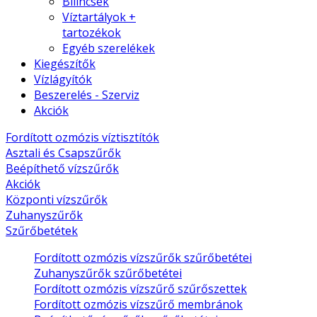
Bilincsek
Víztartályok +
tartozékok
Egyéb szerelékek
Kiegészítők
Vízlágyítók
Beszerelés - Szerviz
Akciók
Fordított ozmózis víztisztítók
Asztali és Csapszűrők
Beépíthető vízszűrők
Akciók
Központi vízszűrők
Zuhanyszűrők
Szűrőbetétek
Fordított ozmózis vízszűrők szűrőbetétei
Zuhanyszűrők szűrőbetétei
Fordított ozmózis vízszűrő szűrőszettek
Fordított ozmózis vízszűrő membránok