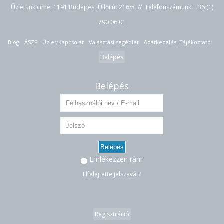
Üzletünk címe: 1191 Budapest Üllői út 216/5 // Telefonszámunk:
+36 (1)
790 06 01
Blog
ÁSZF
Üzlet/Kapcsolat
Választási segédlet
Adatkezelési Tájékoztató
Belépés
Belépés
Belépés
Emlékezzen rám
Elfelejtette jelszavát?
Regisztráció