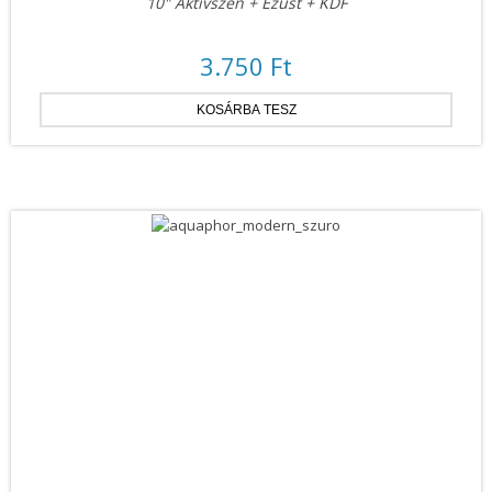
10" Aktívszén + Ezüst + KDF
3.750 Ft