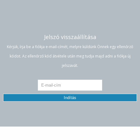
Jelszó visszaállítása
Kérjük, írja be a fiókja e-mail-címét, melyre küldünk Önnek egy ellenőrző
kódot. Az ellenőrző kód átvétele után meg tudja majd adni a fiókja új
jelszavát.
Indítás