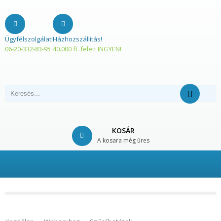
Ügyfélszolgálat!
Házhozszállítás!
06-20-332-83-95
40.000 ft. felett INGYEN!
KOSÁR
A kosara még üres
© Free
Joomla! 3 Modules
- by
VinaGecko.com