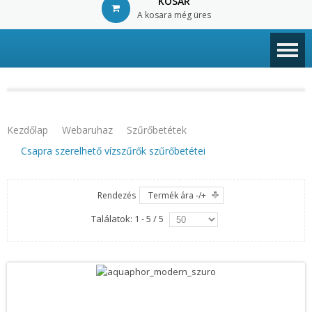
KOSÁR
A kosara még üres
© Free
Joomla! 3 Modules
- by
VinaGecko.com
Kezdőlap
Webaruhaz
Szűrőbetétek
Csapra szerelhető vízszűrők szűrőbetétei
Rendezés
Termék ára -/+
Találatok: 1 - 5 / 5