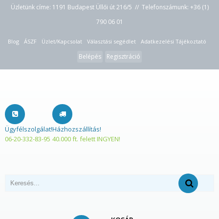
Üzletünk címe: 1191 Budapest Üllői út 216/5 // Telefonszámunk:
+36 (1)
790 06 01
Blog
ÁSZF
Üzlet/Kapcsolat
Választási segédlet
Adatkezelési Tájékoztató
Belépés
Regisztráció
Ügyfélszolgálat!
Házhozszállítás!
06-20-332-83-95
40.000 ft. felett INGYEN!