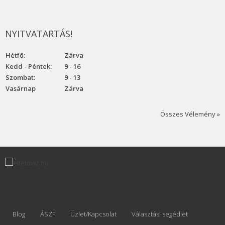
NYITVATARTÁS!
Hétfő:
Zárva
Kedd - Péntek:
9 - 16
Szombat:
9 - 13
Vasárnap
Zárva
Összes Vélemény »
Blog
ÁSZF
Üzlet/Kapcsolat
Választási segédlet